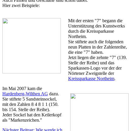
Auch Firmen und Geschäfte sind schon dabei.
Hier zwei Beispiele:
Mit der ersten "7" begann die
Unterstützung des Kunstwerks
durch die Kreissparkasse
Northeim.
Sie stiftete auch die folgenden
neun Platten in der Zahlenreihe,
die eine "7" haben.
Jetzt liegen die zehnte "7" (139.
Stelle der Reihe) und das
Sparkassen-Logo vor der der
Nörtener Zweigstelle der
Kreissparkasse Northeim
.
Im Mai 2007 kam die
Hardenberg-Wilthen AG
dazu.
Sie stiftete 5 Sandsteinsockel,
mit den Zahlen 8 4 8 1 1 (150.
bis 154. Stelle der Reihe).
Jeder Sockel hat den Keilerkopf
als "Markenzeichen."
Nächster Beitrag: Wie werde ich