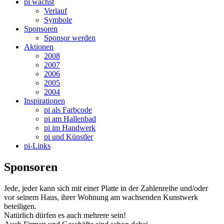
pi wächst
Verlauf
Symbole
Sponsoren
Sponsor werden
Aktionen
2008
2007
2006
2005
2004
Inspirationen
pi als Farbcode
pi am Hallenbad
pi im Handwerk
pi und Künstler
pi-Links
Sponsoren
Jede, jeder kann sich mit einer Platte in der Zahlenreihe und/oder
vor seinem Haus, ihrer Wohnung am wachsenden Kunstwerk
beteiligen.
Natürlich dürfen es auch mehrere sein!