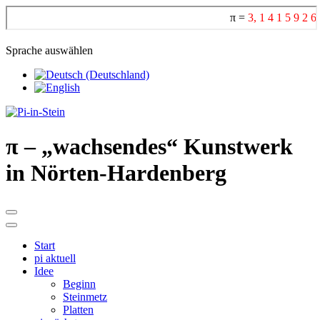
Sprache auswählen
π
– „wachsendes“ Kunstwerk
in Nörten-Hardenberg
Start
pi aktuell
Idee
Beginn
Steinmetz
Platten