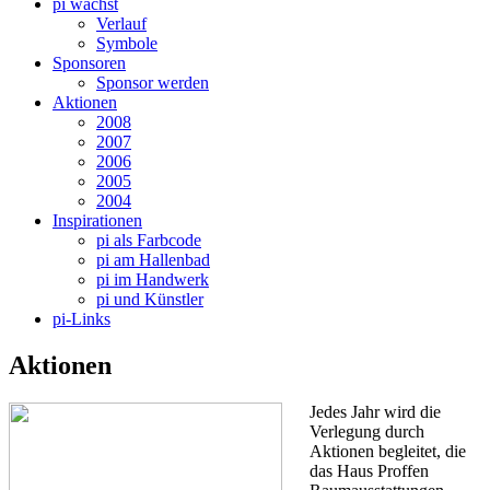
pi wächst
Verlauf
Symbole
Sponsoren
Sponsor werden
Aktionen
2008
2007
2006
2005
2004
Inspirationen
pi als Farbcode
pi am Hallenbad
pi im Handwerk
pi und Künstler
pi-Links
Aktionen
Jedes Jahr wird die
Verlegung durch
Aktionen begleitet, die
das Haus Proffen