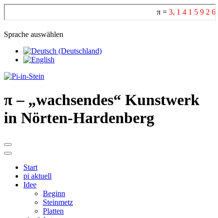
Sprache auswählen
π
– „wachsendes“ Kunstwerk
in Nörten-Hardenberg
Start
pi aktuell
Idee
Beginn
Steinmetz
Platten