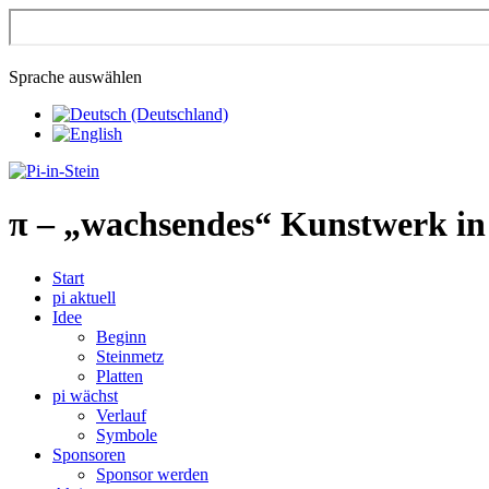
Sprache auswählen
π
– „wachsendes“ Kunstwerk in
Start
pi aktuell
Idee
Beginn
Steinmetz
Platten
pi wächst
Verlauf
Symbole
Sponsoren
Sponsor werden