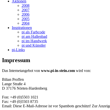
Aktionen
2008
2007
2006
2005
2004
Inspirationen
pi als Farbcode
pi am Hallenbad
pi im Handwerk
pi und Künstler
pi-Links
Impressum
Das Internetangebot von
www.pi-in-stein.com
wird von:
Bilian Proffen
Lange Straße 4
D 37176 Nörten-Hardenberg
Fon: +49 (0)5503 1021
Fax: +49 (0)5503 8735
Email:
Diese E-Mail-Adresse ist vor Spambots geschützt! Zur Anzeige